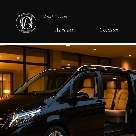
G
host
D
river
Accueil
Contact