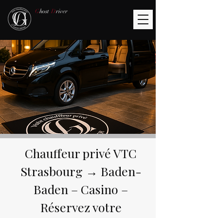
G
host
D
river
Chauffeur privé VTC
Strasbourg → Baden-
Baden – Casino –
Réservez votre