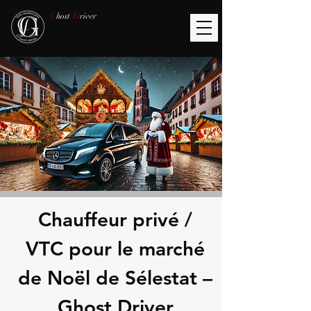
G
host
D
river
Chauffeur privé /
VTC pour le marché
de Noël de Sélestat –
Ghost Driver