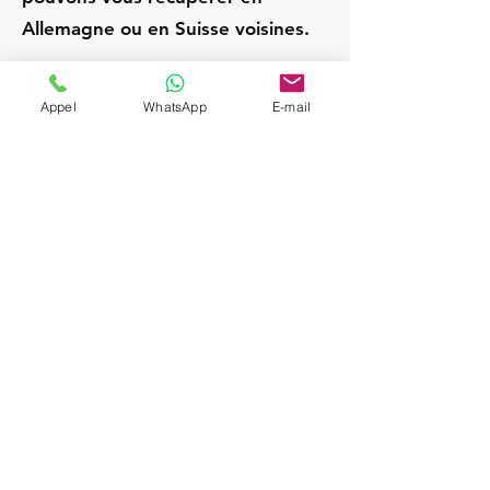
Allemagne ou en Suisse voisines.
Sélestat
Appel
WhatsApp
E-mail
France
Chauffeur privé / VTC
expérimenté; Service VIP
et discret; Attente sur
place pendant la visite;
Départs Strasbourg /
Alsace; Navette aéroport
sur demande (SXB,
BSL/MLH, FRA, ZRH);
Véhicules Mercedes
(Berline & Van), sièges
enfant à la demande