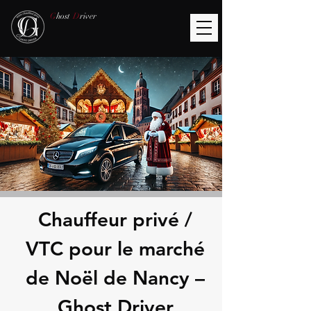
G
host
D
river
Chauffeur privé /
VTC pour le marché
de Noël de Nancy –
Ghost Driver