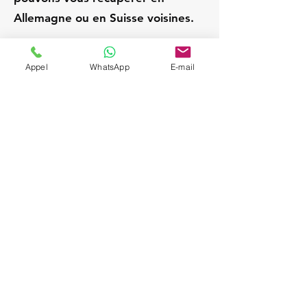
Allemagne ou en Suisse voisines.
Nancy
Appel
WhatsApp
E-mail
France
Chauffeur privé / VTC
expérimenté; Service VIP
et discret; Attente sur
place pendant la visite;
Départs Strasbourg /
Alsace; Navette aéroport
sur demande (SXB,
BSL/MLH, FRA, ZRH);
Véhicules Mercedes
(Berline & Van), sièges
enfant à la demande