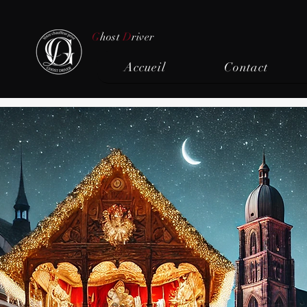
G
host
D
river
Accueil
Contact