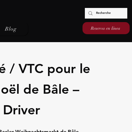
Reserva en línea
Blog
é / VTC pour le
oël de Bâle –
 Driver
 Basler Weihnachtsmarkt de Bâle,