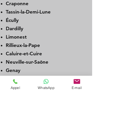
Craponne
Tassin-la-Demi-Lune
Écully
Dardilly
Limonest
Rillieux-la-Pape
Caluire-et-Cuire
Neuville-sur-Saône
Genay
Albigny-sur-Saône
Couzon-au-Mont-d’Or
Appel
WhatsApp
E-mail
La Tour-de-Salvagny
Charbonnières-les-Bains
L’Arbresle
Brignais
Chaponost