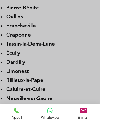
Pierre-Bénite
Oullins
Francheville
Craponne
Tassin-la-Demi-Lune
Écully
Dardilly
Limonest
Rillieux-la-Pape
Caluire-et-Cuire
Neuville-sur-Saône
Genay
Albigny-sur-Saône
Appel
WhatsApp
E-mail
Couzon-au-Mont-d’Or
La Tour-de-Salvagny