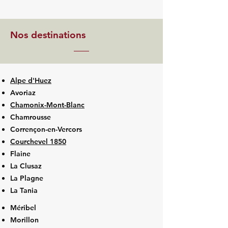
Nos destinations
Alpe d'Huez
Avoriaz
Chamonix-Mont-Blanc
Chamrousse
Corrençon-en-Vercors
Courchevel 1850
Flaine
La Clusaz
La Plagne
La Tania
Méribel
Morillon