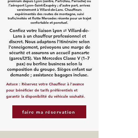
premium depuis Lyon (centre, Part-Dieu, Perrache) ou
l’aéroport Lyon–Saint-Exupéry ; d’autre part, arrivez
sereinement à Villard-de-Lans. Chauffeurs
expérimentés des routes de montagne, suivi
trafic/météo et flotte Mercedes récente pour un trajet
confortable et ponctuel.
Confiez votre liaison Lyon ⇄ Villard-de-
Lans à un chauffeur professionnel et
discret. Nous adaptons l’itinéraire selon
l’enneigement, prévoyons une marge de
sécurité et assurons un accueil pancarte
(gares/LYS). Van Mercedes Classe V (1–7
pax) ou berline business selon la
composition du groupe. Sièges enfant sur
demande ; assistance bagages incluse.
Astuce :
Réservez votre Chauffeur
à l'avance
pour bénéficier de tarifs préférentiels et
garantir la disponibilité du véhicule souhaité.
faire ma réservation