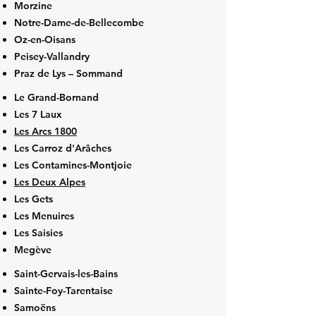
Morzine
Notre-Dame-de-Bellecombe
Oz-en-Oisans
Peisey-Vallandry
Praz de Lys – Sommand
Le Grand-Bornand
Les 7 Laux
Les Arcs 1800
Les Carroz d'Arâches
Les Contamines-Montjoie
Les Deux Alpes
Les Gets
Les Menuires
Les Saisies
Megève
Saint-Gervais-les-Bains
Sainte-Foy-Tarentaise
Samoëns