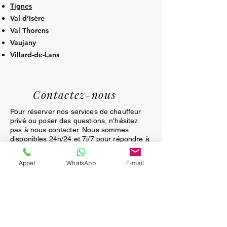
Tignes
Val d’Isère
Val Thorens
Vaujany
Villard-de-Lans
Contactez-nous
Pour réserver nos services de chauffeur
privé ou poser des questions, n'hésitez
pas à nous contacter. Nous sommes
disponibles 24h/24 et 7j/7 pour répondre à
toutes vos demandes. Remplissez le
formulaire ci-dessous ou appelez-nous
Appel
WhatsApp
E-mail
directement pour une assistance
immédiate. Nous sommes impatients de
vous servir!
APPEL GRATUIT