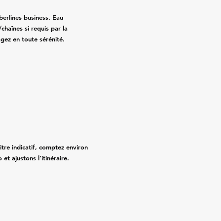
erlines business. Eau
chaînes si requis par la
agez en toute sérénité.
titre indicatif, comptez environ
et ajustons l’itinéraire.