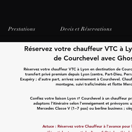
Prestations
Devis et Réservations
Réservez votre chauffeur VTC à Ly
de Courchevel avec Ghos
Réservez votre chauffeur VTC à Lyon en destination de Courch
transfert privé premium depuis Lyon (centre, Part-Dieu, Perr
Exupéry ; d’autre part, arrivez sereinement à Courchevel. Chau
montagne, suivi trafic/météo et flotte Mer
Confiez votre liaison Lyon ⇄ Courchevel à un chauffeur pr
adaptons l’itinéraire selon l’enneigement et prévoyons 
Mercedes Classe V (1–7 pax) ou berline business ; si
Astuce :
Réservez votre Chauffeur
à l'avance pour b