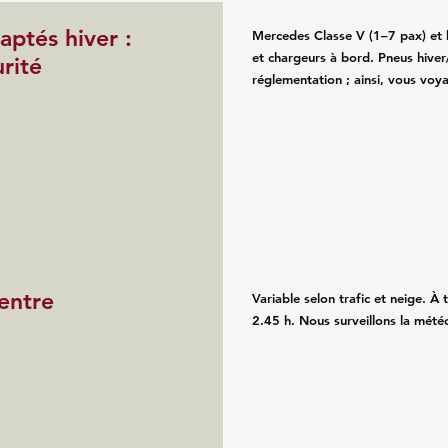
ptés hiver :
Mercedes Classe V (1–7 pax) et b
et chargeurs à bord. Pneus hiver/
rité
réglementation ; ainsi, vous voy
 entre
Variable selon trafic et neige. À 
2.45 h. Nous surveillons la météo 