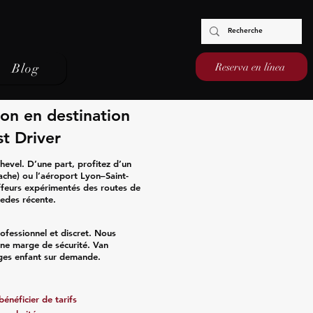
Reserva en línea
Blog
on en destination
t Driver
evel. D’une part, profitez d’un
ache) ou l’aéroport Lyon–Saint-
ffeurs expérimentés des routes de
cedes récente.
ofessionnel et discret. Nous
une marge de sécurité. Van
èges enfant sur demande.
énéficier de tarifs