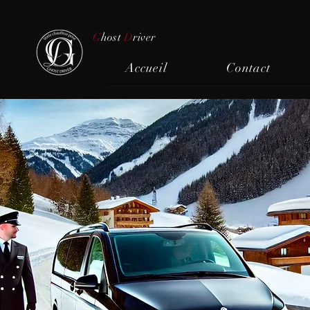
G
host
D
river
Accueil
Contact