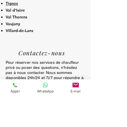
Tignes
Val d’Isère
Val Thorens
Vaujany
Villard-de-Lans
Contactez-nous
Pour réserver nos services de chauffeur
privé ou poser des questions, n'hésitez
pas à nous contacter. Nous sommes
disponibles 24h/24 et 7j/7 pour répondre à
toutes vos demandes. Remplissez le
formulaire ci-dessous ou appelez-nous
Appel
WhatsApp
E-mail
directement pour une assistance
immédiate. Nous sommes impatients de
vous servir!
APPEL GRATUIT