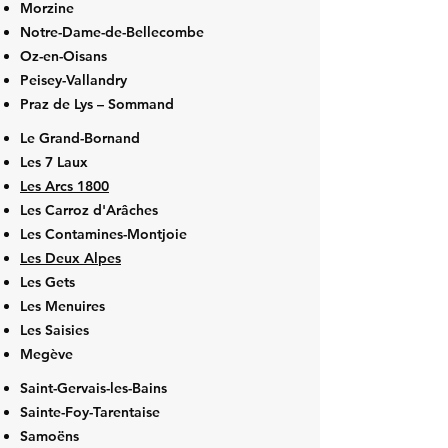
Morzine
Notre-Dame-de-Bellecombe
Oz-en-Oisans
Peisey-Vallandry
Praz de Lys – Sommand
Le Grand-Bornand
Les 7 Laux
Les Arcs 1800
Les Carroz d'Arâches
Les Contamines-Montjoie
Les Deux Alpes
Les Gets
Les Menuires
Les Saisies
Megève
Saint-Gervais-les-Bains
Sainte-Foy-Tarentaise
Samoëns