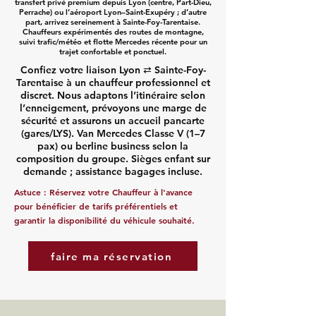
transfert privé premium depuis Lyon (centre, Part-Dieu,
Perrache) ou l’aéroport Lyon–Saint-Exupéry ; d’autre
part, arrivez sereinement à Sainte-Foy-Tarentaise.
Chauffeurs expérimentés des routes de montagne,
suivi trafic/météo et flotte Mercedes récente pour un
trajet confortable et ponctuel.
Confiez votre liaison Lyon ⇄ Sainte-Foy-
Tarentaise à un chauffeur professionnel et
discret. Nous adaptons l’itinéraire selon
l’enneigement, prévoyons une marge de
sécurité et assurons un accueil pancarte
(gares/LYS). Van Mercedes Classe V (1–7
pax) ou berline business selon la
composition du groupe. Sièges enfant sur
demande ; assistance bagages incluse.
Astuce :
Réservez votre Chauffeur
à l'avance
pour bénéficier de tarifs préférentiels et
garantir la disponibilité du véhicule souhaité.
faire ma réservation