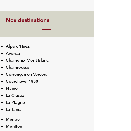
Nos destinations
Alpe d'Huez
Avoriaz
Chamonix-Mont-Blanc
Chamrousse
Corrençon-en-Vercors
Courchevel 1850
Flaine
La Clusaz
La Plagne
La Tania
Méribel
Morillon