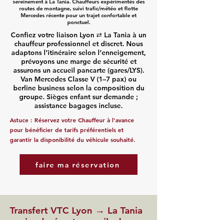
sereinement à La Tania. Chauffeurs expérimentés des
routes de montagne, suivi trafic/météo et flotte
Mercedes récente pour un trajet confortable et
ponctuel.
Confiez votre liaison Lyon ⇄ La Tania à un
chauffeur professionnel et discret. Nous
adaptons l’itinéraire selon l’enneigement,
prévoyons une marge de sécurité et
assurons un accueil pancarte (gares/LYS).
Van Mercedes Classe V (1–7 pax) ou
berline business selon la composition du
groupe. Sièges enfant sur demande ;
assistance bagages incluse.
Astuce :
Réservez votre Chauffeur
à l'avance
pour bénéficier de tarifs préférentiels et
garantir la disponibilité du véhicule souhaité.
faire ma réservation
Transfert VTC Lyon → La Tania