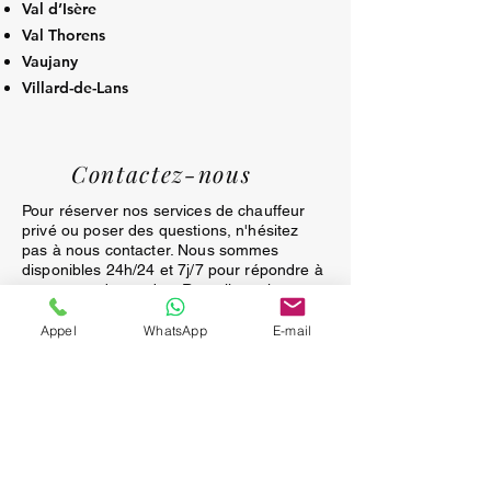
Val d’Isère
Val Thorens
Vaujany
Villard-de-Lans
Contactez-nous
Pour réserver nos services de chauffeur
privé ou poser des questions, n'hésitez
pas à nous contacter. Nous sommes
disponibles 24h/24 et 7j/7 pour répondre à
toutes vos demandes. Remplissez le
formulaire ci-dessous ou appelez-nous
directement pour une assistance
Appel
WhatsApp
E-mail
immédiate. Nous sommes impatients de
vous servir!
APPEL GRATUIT
Prénom