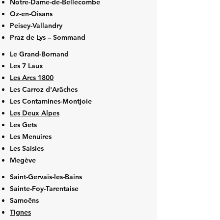
Notre-Dame-de-Bellecombe
Oz-en-Oisans
Peisey-Vallandry
Praz de Lys – Sommand
Le Grand-Bornand
Les 7 Laux
Les Arcs 1800
Les Carroz d'Arâches
Les Contamines-Montjoie
Les Deux Alpes
Les Gets
Les Menuires
Les Saisies
Megève
Saint-Gervais-les-Bains
Sainte-Foy-Tarentaise
Samoëns
Tignes