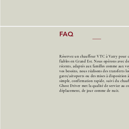
FAQ
Réservez un chauffeur VTC à Vatry pour des
fiables en Grand Est. Nous opérons avec d
récents, adaptés aux familles comme aux voy
vos besoins, nous réalisons des transferts l
gares/aéroports ou des mises à disposition 
simple, confirmation rapide, suivi du chauff
Ghost Driver met la qualité de service au 
déplacement, de jour comme de nuit.