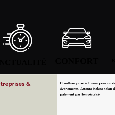
CONFORT
CONFORT
NCTUALITÉ
NCTUALITÉ
R
R
ntreprises &
Chauffeur privé à l’heure pour rend
événements. Attente incluse selon d
paiement par lien sécurisé.