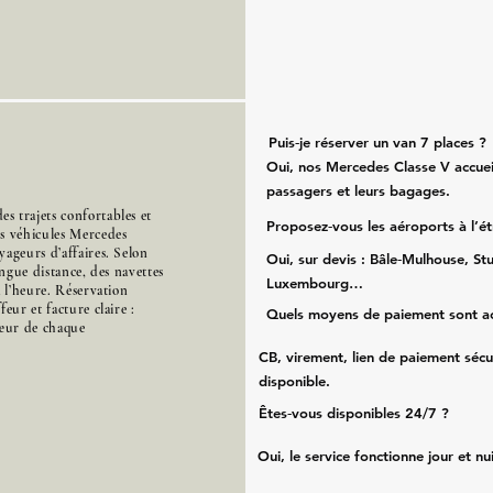
Puis‑je réserver un van 7 places ?
Oui, nos Mercedes Classe V accueil
passagers et leurs bagages.
 trajets confortables et
Proposez‑vous les aéroports à l’é
es véhicules Mercedes
ageurs d’affaires. Selon
Oui, sur devis : Bâle‑Mulhouse, Stu
ongue distance, des navettes
Luxembourg…
à l’heure. Réservation
eur et facture claire :
Quels moyens de paiement sont a
cœur de chaque
CB, virement, lien de paiement sécu
disponible.
Êtes‑vous disponibles 24/7 ?
Oui, le service fonctionne jour et nu