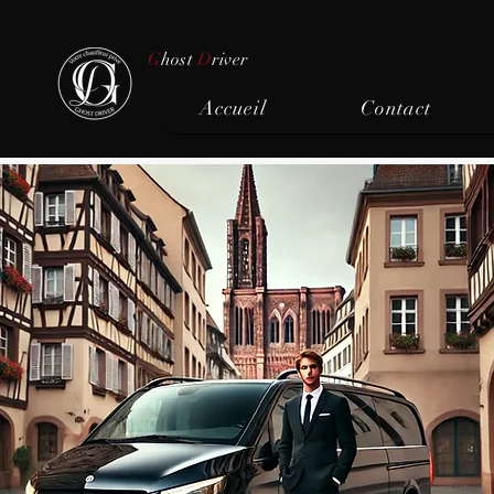
G
host
D
river
Accueil
Contact