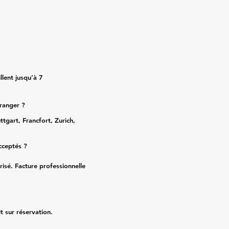
lent jusqu’à 7
tranger ?
ttgart, Francfort, Zurich,
cceptés ?
risé. Facture professionnelle
it sur réservation.