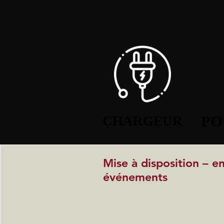
PO
PO
CHARGEUR
CHARGEUR
Mise à disposition – e
événements