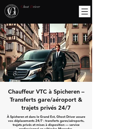
G
host
D
river
Chauffeur VTC à Spicheren –
Transferts gare/aéroport &
trajets privés 24/7
À Spicheren et dans le Grand Est, Ghost Driver assure
vos déplacements 24/7 : transferts gares/aéroports,
trajets privés et mises à disposition — service
professionnel en véhicules Mercedes.