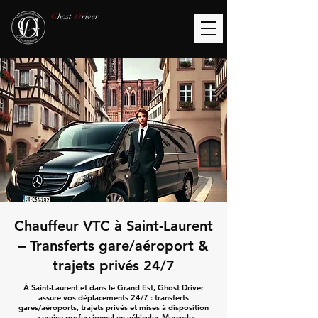
G
host
D
river
Chauffeur VTC à Saint-Laurent
– Transferts gare/aéroport &
trajets privés 24/7
À Saint-Laurent et dans le Grand Est, Ghost Driver
assure vos déplacements 24/7 : transferts
gares/aéroports, trajets privés et mises à disposition
— service professionnel en véhicules Mercedes.