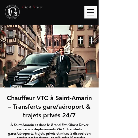
G
host
D
river
Chauffeur VTC à Saint-Amarin
– Transferts gare/aéroport &
trajets privés 24/7
À Saint-Amarin et dans le Grand Est, Ghost Driver
assure vos déplacements 24/7 : transferts
gares/aéroports, trajets privés et mises à disposition
— service professionnel en véhicules Mercedes.