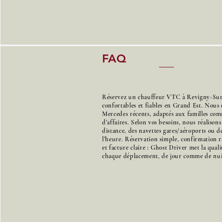
FAQ
Réservez un chauffeur VTC à Revigny-Sur-
confortables et fiables en Grand Est. Nous 
Mercedes récents, adaptés aux familles co
d’affaires. Selon vos besoins, nous réalison
distance, des navettes gares/aéroports ou de
l’heure. Réservation simple, confirmation r
et facture claire : Ghost Driver met la qual
chaque déplacement, de jour comme de nui