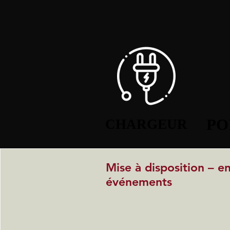
PO
PO
CHARGEUR
CHARGEUR
Mise à disposition – e
événements