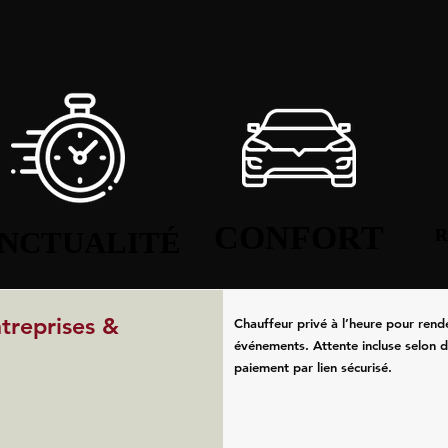
CONFORT
CONFORT
NCTUALITÉ
NCTUALITÉ
R
R
ntreprises &
Chauffeur privé à l’heure pour rend
événements. Attente incluse selon d
paiement par lien sécurisé.