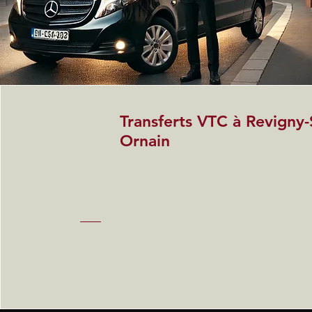
Transferts VTC à Revigny-
Ornain