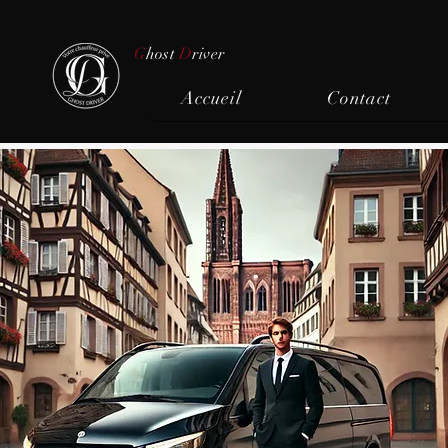
G
host
D
river
Accueil
Contact