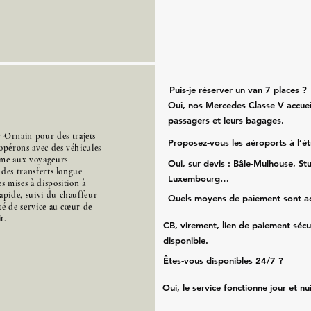
Puis‑je réserver un van 7 places ?
Oui, nos Mercedes Classe V accueil
passagers et leurs bagages.
Ornain pour des trajets
Proposez‑vous les aéroports à l’é
opérons avec des véhicules
mme aux voyageurs
Oui, sur devis : Bâle‑Mulhouse, Stu
s des transferts longue
Luxembourg…
s mises à disposition à
apide, suivi du chauffeur
Quels moyens de paiement sont a
ité de service au cœur de
t.
CB, virement, lien de paiement sécu
disponible.
Êtes‑vous disponibles 24/7 ?
Oui, le service fonctionne jour et nu