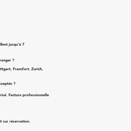
lent jusqu’à 7
tranger ?
ttgart, Francfort, Zurich,
cceptés ?
risé. Facture professionnelle
it sur réservation.