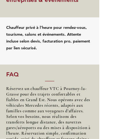
Chauffeur privé à l’heure pour rendez‑vous,
tourisme, salons et événements. Attente
incluse selon devis, facturation pro, paiement
par lien sécurisé.
FAQ
Réservez un chauffeur VTC à Pournoy-la-
Grasse pour des trajets confortables et
fiables en Grand Est. Nous opérons avec des
véhicules Mercedes récents, adaptés aux
familles comme aux voyageurs d’affaires.
Selon vos besoins, nous réalisons des
transferts longue distance, des navettes
gares/aéroports ou des mises à disposition à
l’heure. Réservation simple, confirmation
rapide, suivi du chauffeur et facture claire :