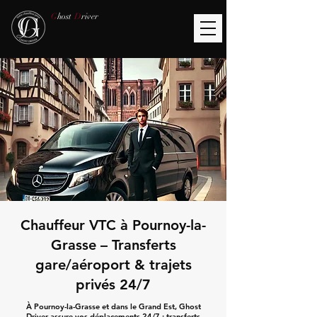
G
host
D
river
Chauffeur VTC à Pournoy-la-
Grasse – Transferts
gare/aéroport & trajets
privés 24/7
À Pournoy-la-Grasse et dans le Grand Est, Ghost
Driver assure vos déplacements 24/7 : transferts