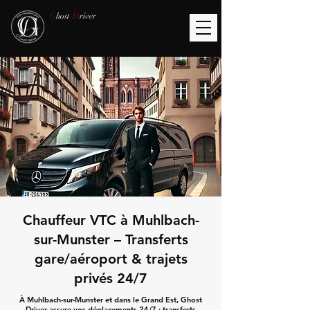
G
host
D
river
Chauffeur VTC à Muhlbach-
sur-Munster – Transferts
gare/aéroport & trajets
privés 24/7
À Muhlbach-sur-Munster et dans le Grand Est, Ghost
Driver assure vos déplacements 24/7 : transferts