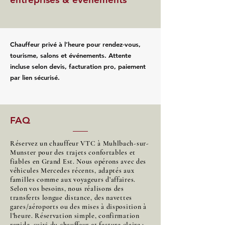
Chauffeur privé à l’heure pour rendez‑vous,
tourisme, salons et événements. Attente
incluse selon devis, facturation pro, paiement
par lien sécurisé.
FAQ
Réservez un chauffeur VTC à Muhlbach-sur-
Munster pour des trajets confortables et
fiables en Grand Est. Nous opérons avec des
véhicules Mercedes récents, adaptés aux
familles comme aux voyageurs d’affaires.
Selon vos besoins, nous réalisons des
transferts longue distance, des navettes
gares/aéroports ou des mises à disposition à
l’heure. Réservation simple, confirmation
rapide, suivi du chauffeur et facture claire :