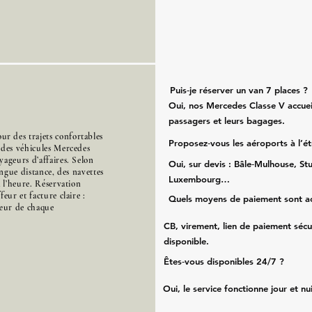
Puis‑je réserver un van 7 places ?
Oui, nos Mercedes Classe V accueil
passagers et leurs bagages.
r des trajets confortables
Proposez‑vous les aéroports à l’é
 des véhicules Mercedes
ageurs d’affaires. Selon
Oui, sur devis : Bâle‑Mulhouse, Stu
ongue distance, des navettes
Luxembourg…
à l’heure. Réservation
eur et facture claire :
Quels moyens de paiement sont a
cœur de chaque
CB, virement, lien de paiement sécu
disponible.
Êtes‑vous disponibles 24/7 ?
Oui, le service fonctionne jour et nu