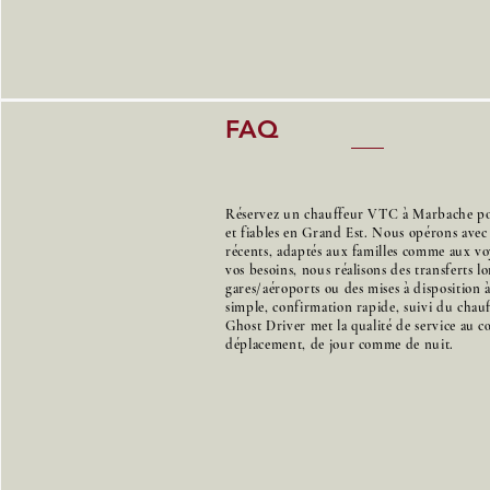
FAQ
Réservez un chauffeur VTC à Marbache pou
et fiables en Grand Est. Nous opérons avec
récents, adaptés aux familles comme aux voy
vos besoins, nous réalisons des transferts l
gares/aéroports ou des mises à disposition 
simple, confirmation rapide, suivi du chauff
Ghost Driver met la qualité de service au 
déplacement, de jour comme de nuit.