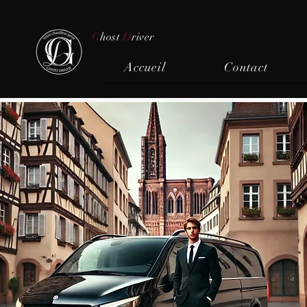
G
host
D
river
Accueil
Contact