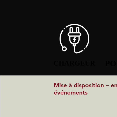
PO
PO
CHARGEUR
CHARGEUR
Mise à disposition – e
événements