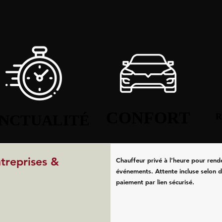
CONFORT
CONFORT
NCTUALITÉ
NCTUALITÉ
R
R
ntreprises &
Chauffeur privé à l’heure pour rend
événements. Attente incluse selon d
paiement par lien sécurisé.