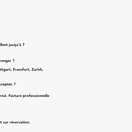
lent jusqu’à 7
tranger ?
ttgart, Francfort, Zurich,
cceptés ?
risé. Facture professionnelle
it sur réservation.