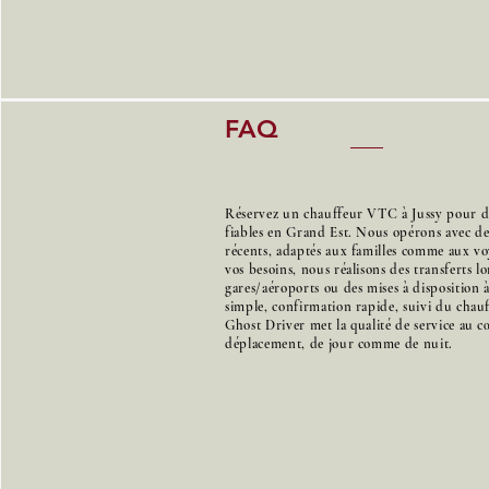
FAQ
Réservez un chauffeur VTC à Jussy pour des
fiables en Grand Est. Nous opérons avec d
récents, adaptés aux familles comme aux voy
vos besoins, nous réalisons des transferts l
gares/aéroports ou des mises à disposition 
simple, confirmation rapide, suivi du chauff
Ghost Driver met la qualité de service au 
déplacement, de jour comme de nuit.