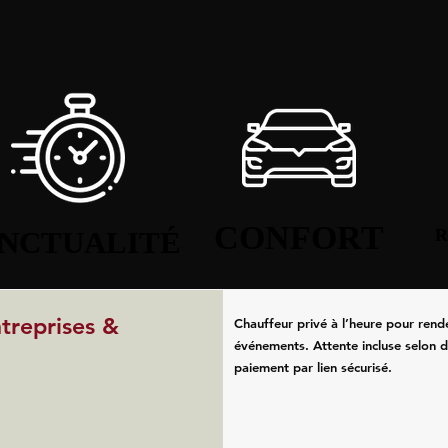
CONFORT
CONFORT
NCTUALITÉ
NCTUALITÉ
R
R
ntreprises &
Chauffeur privé à l’heure pour rend
événements. Attente incluse selon d
paiement par lien sécurisé.