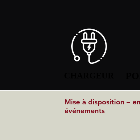
PO
PO
CHARGEUR
CHARGEUR
Mise à disposition – e
événements