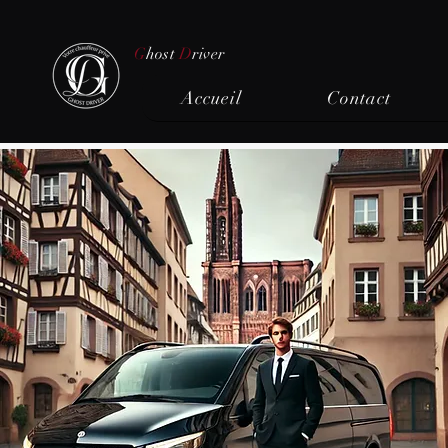
G
host
D
river
Accueil
Contact