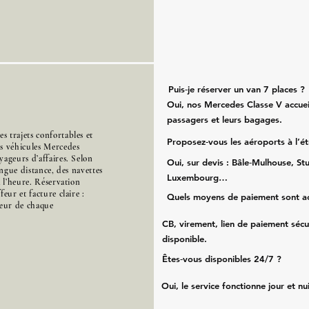
Puis‑je réserver un van 7 places ?
Oui, nos Mercedes Classe V accueil
passagers et leurs bagages.
 trajets confortables et
Proposez‑vous les aéroports à l’é
es véhicules Mercedes
ageurs d’affaires. Selon
Oui, sur devis : Bâle‑Mulhouse, Stu
ongue distance, des navettes
Luxembourg…
à l’heure. Réservation
eur et facture claire :
Quels moyens de paiement sont a
cœur de chaque
CB, virement, lien de paiement sécu
disponible.
Êtes‑vous disponibles 24/7 ?
Oui, le service fonctionne jour et nu