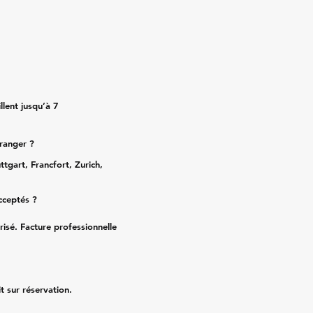
lent jusqu’à 7
tranger ?
ttgart, Francfort, Zurich,
cceptés ?
risé. Facture professionnelle
it sur réservation.