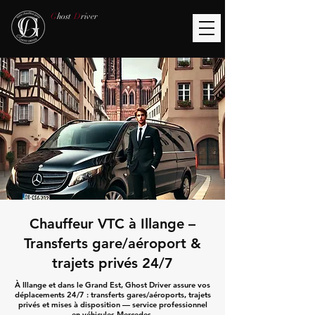
G
host
D
river
Chauffeur VTC à Illange –
Transferts gare/aéroport &
trajets privés 24/7
À Illange et dans le Grand Est, Ghost Driver assure vos
déplacements 24/7 : transferts gares/aéroports, trajets
privés et mises à disposition — service professionnel
en véhicules Mercedes.