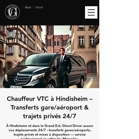
G
host
D
river
Chauffeur VTC à Hindisheim –
Transferts gare/aéroport &
trajets privés 24/7
À Hindisheim et dans le Grand Est, Ghost Driver assure
vos déplacements 24/7 : transferts gares/aéroports,
trajets privés et mises à disposition — service
professionnel en véhicules Mercedes.