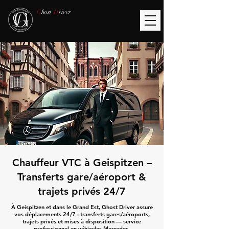
G
host
D
river
Chauffeur VTC à Geispitzen –
Transferts gare/aéroport &
trajets privés 24/7
À Geispitzen et dans le Grand Est, Ghost Driver assure
vos déplacements 24/7 : transferts gares/aéroports,
trajets privés et mises à disposition — service
professionnel en véhicules Mercedes.