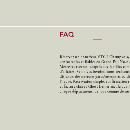
FAQ
Réservez un chauffeur VTC à Champvoisy p
confortables et fiables en Grand Est. Nous 
Mercedes récents, adaptés aux familles co
d’affaires. Selon vos besoins, nous réalison
distance, des navettes gares/aéroports ou de
l’heure. Réservation simple, confirmation r
et facture claire : Ghost Driver met la qual
chaque déplacement, de jour comme de nui