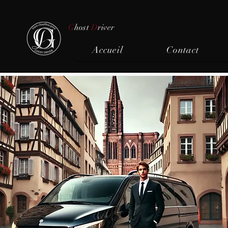
G
host
D
river
Accueil
Contact