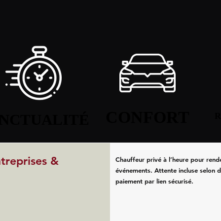
CONFORT
CONFORT
NCTUALITÉ
NCTUALITÉ
R
R
ntreprises &
Chauffeur privé à l’heure pour rend
événements. Attente incluse selon d
paiement par lien sécurisé.