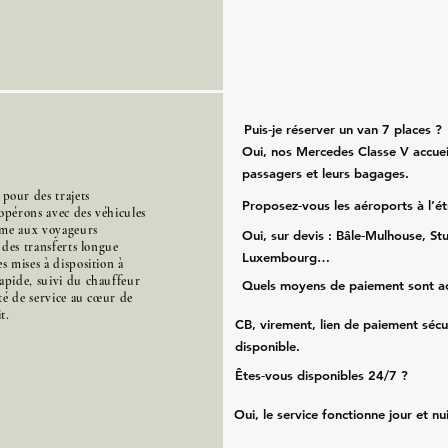
Puis‑je réserver un van 7 places ?
Oui, nos Mercedes Classe V accueil
passagers et leurs bagages.
our des trajets
Proposez‑vous les aéroports à l’é
opérons avec des véhicules
mme aux voyageurs
Oui, sur devis : Bâle‑Mulhouse, Stu
s des transferts longue
Luxembourg…
s mises à disposition à
apide, suivi du chauffeur
Quels moyens de paiement sont a
ité de service au cœur de
t.
CB, virement, lien de paiement sécu
disponible.
Êtes‑vous disponibles 24/7 ?
Oui, le service fonctionne jour et nu