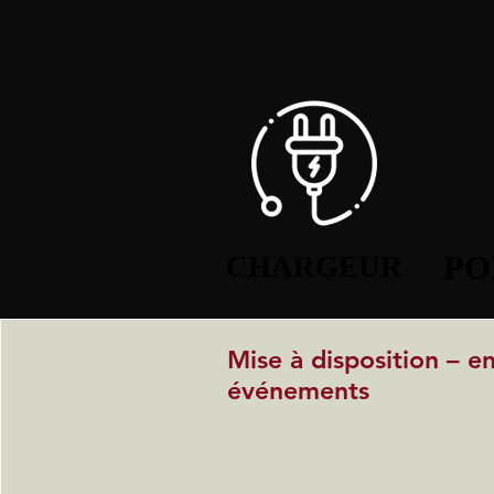
PO
PO
CHARGEUR
CHARGEUR
Mise à disposition – e
événements