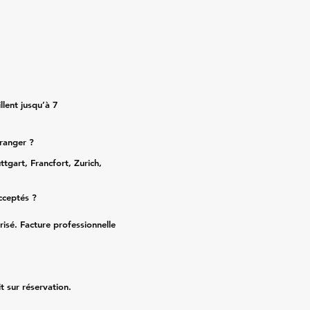
lent jusqu’à 7
tranger ?
ttgart, Francfort, Zurich,
cceptés ?
risé. Facture professionnelle
it sur réservation.