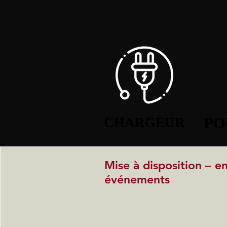
PO
PO
CHARGEUR
CHARGEUR
Mise à disposition – e
événements