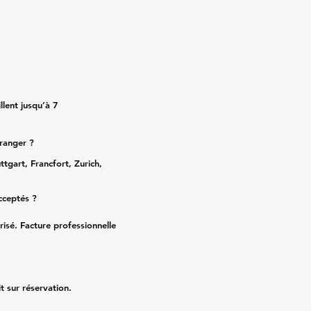
lent jusqu’à 7
tranger ?
ttgart, Francfort, Zurich,
cceptés ?
risé. Facture professionnelle
it sur réservation.