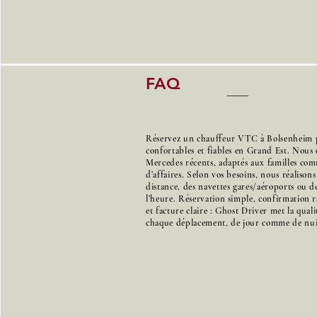
FAQ
Réservez un chauffeur VTC à Bolsenheim p
confortables et fiables en Grand Est. Nous 
Mercedes récents, adaptés aux familles co
d’affaires. Selon vos besoins, nous réalison
distance, des navettes gares/aéroports ou de
l’heure. Réservation simple, confirmation r
et facture claire : Ghost Driver met la qual
chaque déplacement, de jour comme de nui