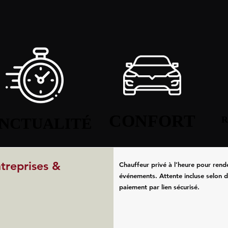
CONFORT
CONFORT
NCTUALITÉ
NCTUALITÉ
R
R
ntreprises &
Chauffeur privé à l’heure pour rend
événements. Attente incluse selon d
paiement par lien sécurisé.