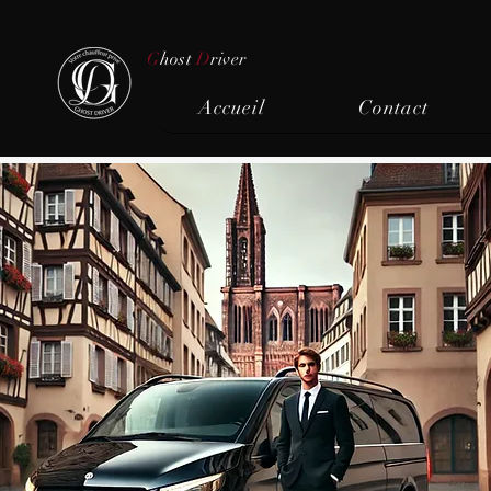
G
host
D
river
Accueil
Contact