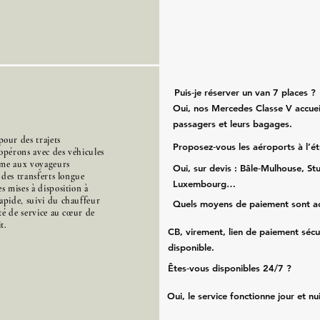
Puis‑je réserver un van 7 places ?
Oui, nos Mercedes Classe V accueil
passagers et leurs bagages.
our des trajets
Proposez‑vous les aéroports à l’é
opérons avec des véhicules
mme aux voyageurs
Oui, sur devis : Bâle‑Mulhouse, Stu
s des transferts longue
Luxembourg…
s mises à disposition à
apide, suivi du chauffeur
Quels moyens de paiement sont a
ité de service au cœur de
t.
CB, virement, lien de paiement sécu
disponible.
Êtes‑vous disponibles 24/7 ?
Oui, le service fonctionne jour et nu