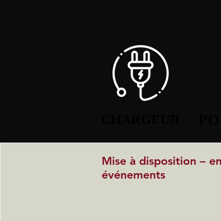
PO
PO
CHARGEUR
CHARGEUR
Mise à disposition – e
événements