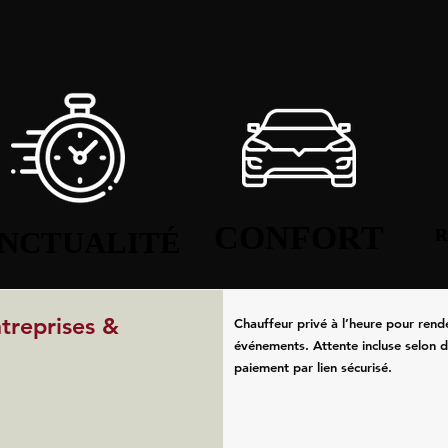
CONFORT
CONFORT
NCTUALITÉ
NCTUALITÉ
R
R
ntreprises &
Chauffeur privé à l’heure pour rend
événements. Attente incluse selon d
paiement par lien sécurisé.