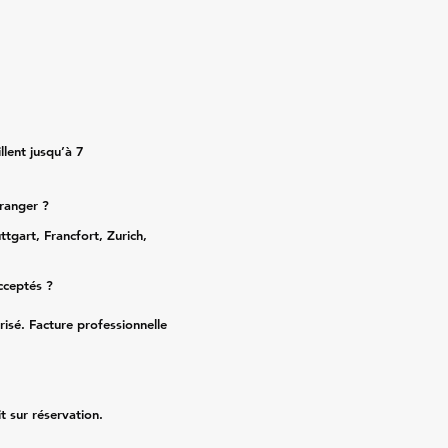
lent jusqu’à 7
tranger ?
ttgart, Francfort, Zurich,
cceptés ?
risé. Facture professionnelle
it sur réservation.