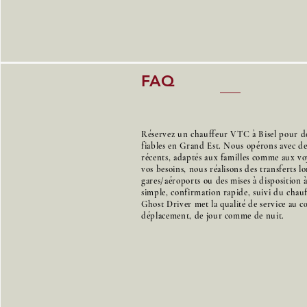
FAQ
Réservez un chauffeur VTC à Bisel pour des
fiables en Grand Est. Nous opérons avec d
récents, adaptés aux familles comme aux voy
vos besoins, nous réalisons des transferts l
gares/aéroports ou des mises à disposition 
simple, confirmation rapide, suivi du chauff
Ghost Driver met la qualité de service au 
déplacement, de jour comme de nuit.