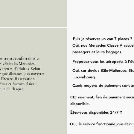
Puis‑je réserver un van 7 places ?
Oui, nos Mercedes Classe V accueil
passagers et leurs bagages.
 trajets confortables et
Proposez‑vous les aéroports à l’é
es véhicules Mercedes
ageurs d’affaires. Selon
Oui, sur devis : Bâle‑Mulhouse, Stu
ongue distance, des navettes
Luxembourg…
à l’heure. Réservation
eur et facture claire :
Quels moyens de paiement sont a
cœur de chaque
CB, virement, lien de paiement sécu
disponible.
Êtes‑vous disponibles 24/7 ?
Oui, le service fonctionne jour et nu