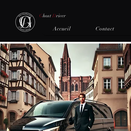
G
host
D
river
Accueil
Contact