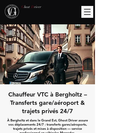
G
host
D
river
Chauffeur VTC à Bergholtz –
Transferts gare/aéroport &
trajets privés 24/7
À Bergholtz et dans le Grand Est, Ghost Driver assure
vos déplacements 24/7 : transferts gares/aéroports,
trajets privés et mises à disposition — service
professionnel en véhicules Mercedes.