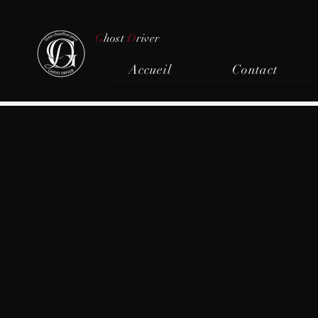
G
host
D
river
Accueil
Contact