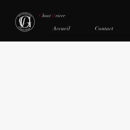
G
host
D
river
Accueil
Contact