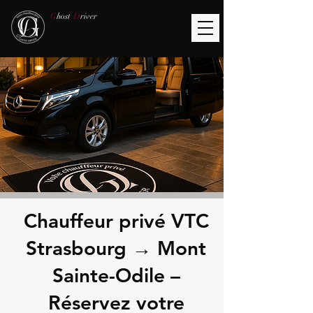
G
host
D
river
Chauffeur privé VTC
Strasbourg → Mont
Sainte-Odile –
Réservez votre