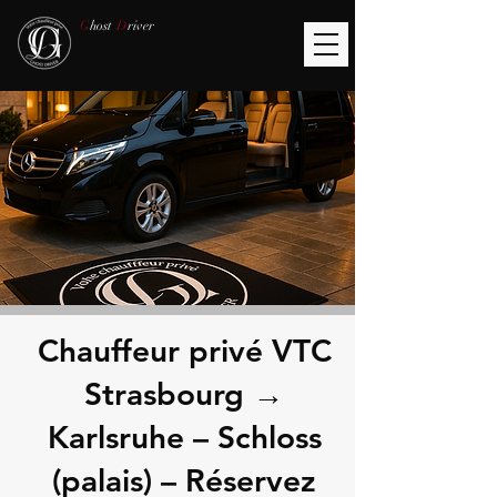
G
host
D
river
Chauffeur privé VTC
Strasbourg →
Karlsruhe – Schloss
(palais) – Réservez