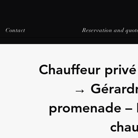
Contact
Reservation and quot
Chauffeur priv
→ Gérardm
promenade – 
chau