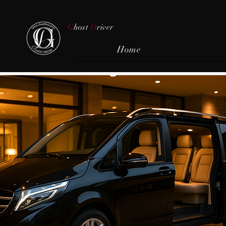
G
host
D
river
Home