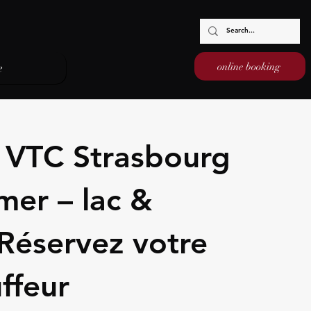
online booking
e
é VTC Strasbourg
er – lac &
Réservez votre
ffeur