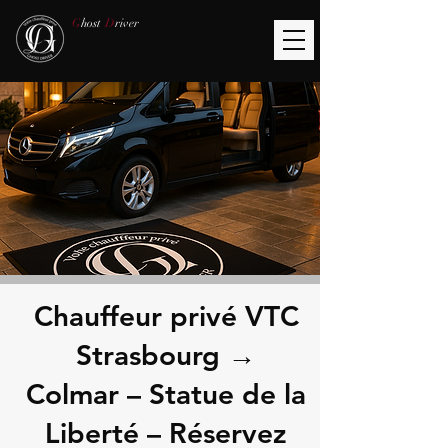
G
host
D
river
Chauffeur privé VTC
Strasbourg →
Colmar – Statue de la
Liberté – Réservez