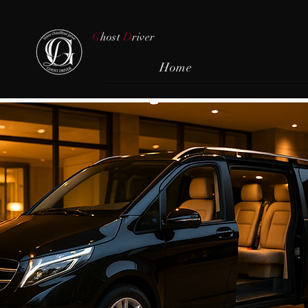
G
host
D
river
Home