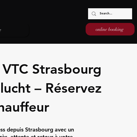
online booking
e
é VTC Strasbourg
lucht – Réservez
hauffeur
ress depuis Strasbourg avec un
rès, attente et retour à votre