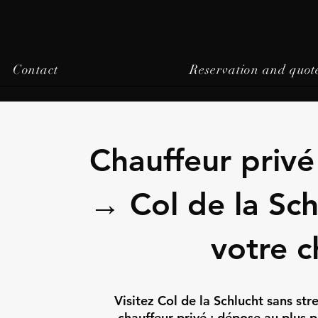
Contact
Reservation and quot
Chauffeur priv
→ Col de la Sch
votre c
Visitez Col de la Schlucht sans st
chauffeur privé : dépose au plus p