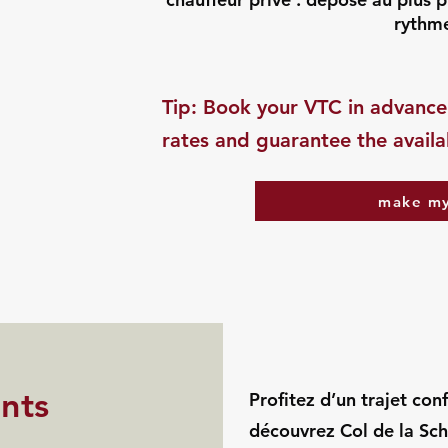
rythm
​Tip: Book your VTC in advance
rates and guarantee the availab
make my
ints
Profitez d’un trajet con
découvrez Col de la Sch