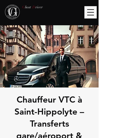
G
host
D
river
Chauffeur VTC à
Saint-Hippolyte –
Transferts
gare/aéroport &