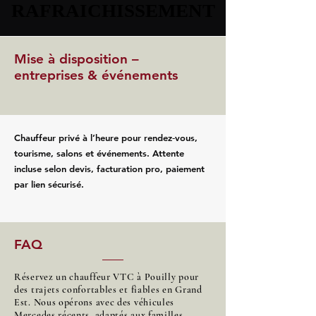
RAFRAICHISSEMENT
RAFRAICHISSEMENT
Mise à disposition –
entreprises & événements
Chauffeur privé à l’heure pour rendez‑vous,
tourisme, salons et événements. Attente
incluse selon devis, facturation pro, paiement
par lien sécurisé.
FAQ
Réservez un chauffeur VTC à Pouilly pour
des trajets confortables et fiables en Grand
Est. Nous opérons avec des véhicules
Mercedes récents, adaptés aux familles