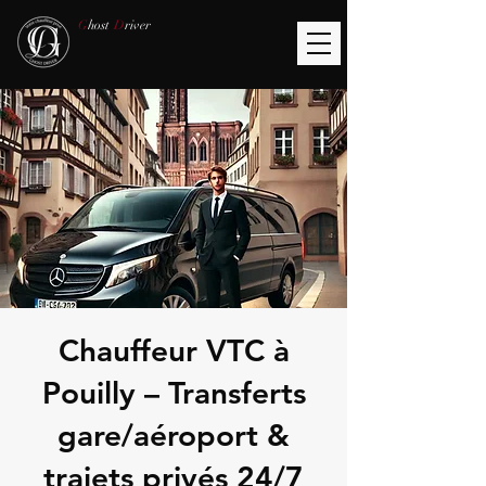
G
host
D
river
Chauffeur VTC à
Pouilly – Transferts
gare/aéroport &
trajets privés 24/7