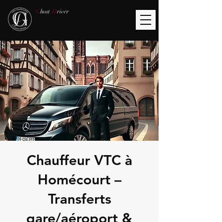
G
host
D
river
Chauffeur VTC à
Homécourt –
Transferts
gare/aéroport &