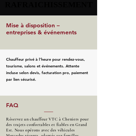
RAFRAICHISSEMENT
RAFRAICHISSEMENT
Mise à disposition –
entreprises & événements
Chauffeur privé à l’heure pour rendez‑vous,
tourisme, salons et événements. Attente
incluse selon devis, facturation pro, paiement
par lien sécurisé.
FAQ
Réservez un chauffeur VTC à Cheniers pour
des trajets confortables et fiables en Grand
Est. Nous opérons avec des véhicules
Mercedes récents, adaptés aux familles