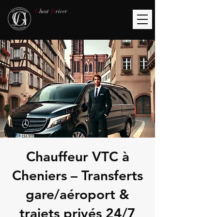
G
host
D
river
Chauffeur VTC à
Cheniers – Transferts
gare/aéroport &
trajets privés 24/7