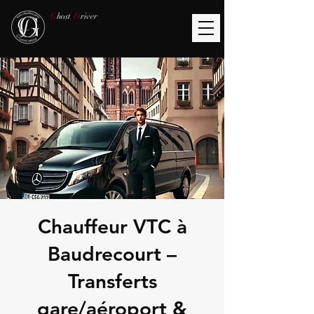
G
host
D
river
Chauffeur VTC à
Baudrecourt –
Transferts
gare/aéroport &