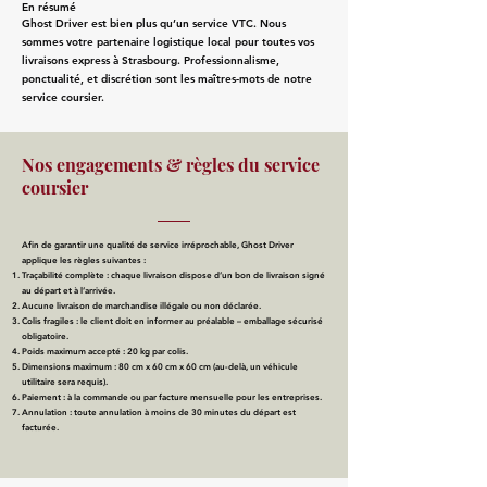
En résumé
Ghost Driver est bien plus qu’un service VTC. Nous
sommes votre partenaire logistique local pour toutes vos
livraisons express à Strasbourg. Professionnalisme,
ponctualité, et discrétion sont les maîtres-mots de notre
service coursier.
Nos engagements & règles du service
coursier
Afin de garantir une qualité de service irréprochable, Ghost Driver
applique les règles suivantes :
Traçabilité complète : chaque livraison dispose d’un bon de livraison signé
au départ et à l’arrivée.
Aucune livraison de marchandise illégale ou non déclarée.
Colis fragiles : le client doit en informer au préalable – emballage sécurisé
obligatoire.
Poids maximum accepté : 20 kg par colis.
Dimensions maximum : 80 cm x 60 cm x 60 cm (au-delà, un véhicule
utilitaire sera requis).
Paiement : à la commande ou par facture mensuelle pour les entreprises.
Annulation : toute annulation à moins de 30 minutes du départ est
facturée.