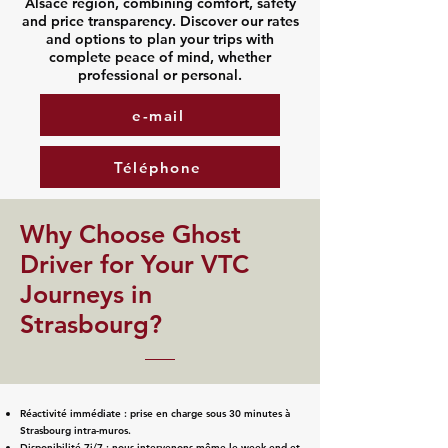
Alsace region, combining comfort, safety
and price transparency. Discover our rates
and options to plan your trips with
complete peace of mind, whether
professional or personal.
e-mail
Téléphone
​Why Choose Ghost
Driver for Your VTC
Journeys in
Strasbourg?
Réactivité immédiate : prise en charge sous 30 minutes à
Strasbourg intra-muros.
Disponibilité 7j/7 : nous intervenons même le week-end et