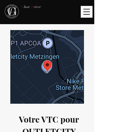
G
host
D
river
Votre VTC pour
OUTLETCITY