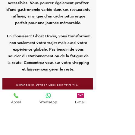
accessibles. Vous pourrez également profiter
d’une gastronomie variée dans ses restaurants
raffinés, ainsi que d’un cadre pittoresque
parfait pour une journée mémorable.
En choisissant Ghost Driver, vous transformez
non seulement votre trajet mais aussi votre
expérience globale. Pas besoin de vous
soucier du stationnement ou de la fatigue de
la route. Concentrez-vous sur votre shopping
et laissez-nous gérer le reste.
Demandez un Devis en Ligne pour Votre VTC
Ghost Driver - Votre partenaire de
Appel
WhatsApp
E-mail
confiance pour vos déplacements
longue distance et vos trajets vers
OUTLETCITY Metzingen.
Réservez dès maintenant votre VTC