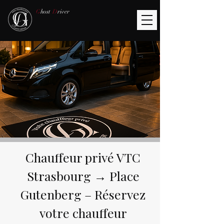
G
host
D
river
Chauffeur privé VTC
Strasbourg → Place
Gutenberg – Réservez
votre chauffeur