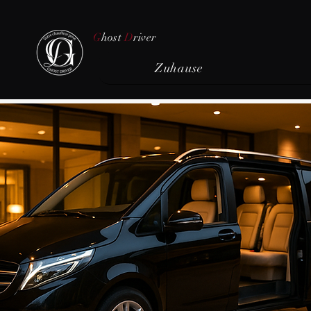
G
host
D
river
Zuhause