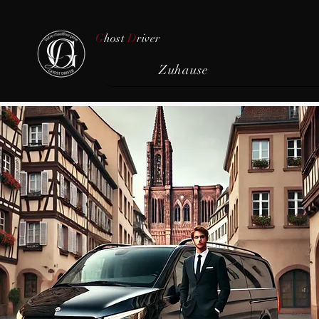
G
host
D
river
Zuhause