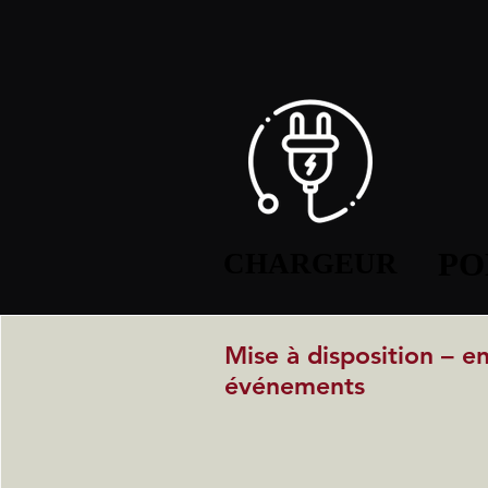
PO
PO
CHARGEUR
CHARGEUR
Mise à disposition – e
événements