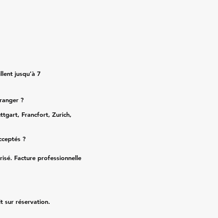
lent jusqu’à 7
tranger ?
ttgart, Francfort, Zurich,
cceptés ?
risé. Facture professionnelle
it sur réservation.