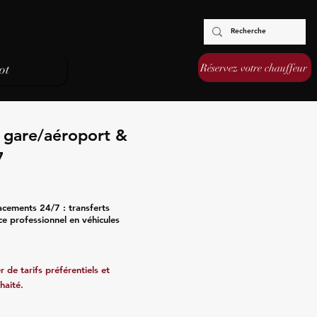
Réservez votre chauffeur
ot
s gare/aéroport &
7
acements 24/7 : transferts
ce professionnel en véhicules
 de tarifs préférentiels et
haité.