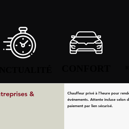
CONFORT
CONFORT
NCTUALITÉ
NCTUALITÉ
R
R
ntreprises &
Chauffeur privé à l’heure pour rend
événements. Attente incluse selon d
paiement par lien sécurisé.