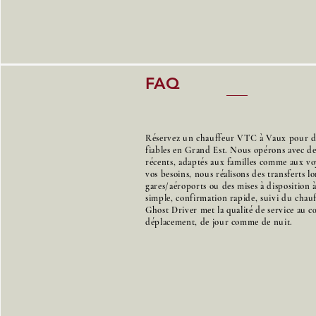
FAQ
Réservez un chauffeur VTC à Vaux pour des
fiables en Grand Est. Nous opérons avec d
récents, adaptés aux familles comme aux voy
vos besoins, nous réalisons des transferts l
gares/aéroports ou des mises à disposition 
simple, confirmation rapide, suivi du chauff
Ghost Driver met la qualité de service au 
déplacement, de jour comme de nuit.