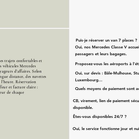
Puis‑je réserver un van 7 places ?
Oui, nos Mercedes Classe V accueil
passagers et leurs bagages.
 trajets confortables et
Proposez‑vous les aéroports à l’é
es véhicules Mercedes
ageurs d’affaires. Selon
Oui, sur devis : Bâle‑Mulhouse, Stu
ongue distance, des navettes
Luxembourg…
à l’heure. Réservation
eur et facture claire :
Quels moyens de paiement sont a
cœur de chaque
CB, virement, lien de paiement sécu
disponible.
Êtes‑vous disponibles 24/7 ?
Oui, le service fonctionne jour et nu