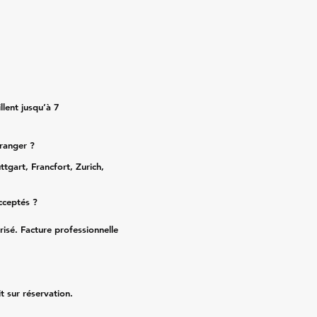
lent jusqu’à 7
tranger ?
ttgart, Francfort, Zurich,
cceptés ?
risé. Facture professionnelle
it sur réservation.