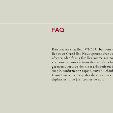
FAQ
Réservez un chauffeur VTC à Urbès pour de
fiables en Grand Est. Nous opérons avec d
récents, adaptés aux familles comme aux voy
vos besoins, nous réalisons des transferts l
gares/aéroports ou des mises à disposition 
simple, confirmation rapide, suivi du chauff
Ghost Driver met la qualité de service au 
déplacement, de jour comme de nuit.