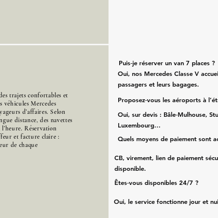
Puis‑je réserver un van 7 places ?
Oui, nos Mercedes Classe V accueil
passagers et leurs bagages.
s trajets confortables et
Proposez‑vous les aéroports à l’é
es véhicules Mercedes
ageurs d’affaires. Selon
Oui, sur devis : Bâle‑Mulhouse, Stu
ongue distance, des navettes
Luxembourg…
à l’heure. Réservation
eur et facture claire :
Quels moyens de paiement sont a
cœur de chaque
CB, virement, lien de paiement sécu
disponible.
Êtes‑vous disponibles 24/7 ?
Oui, le service fonctionne jour et nu