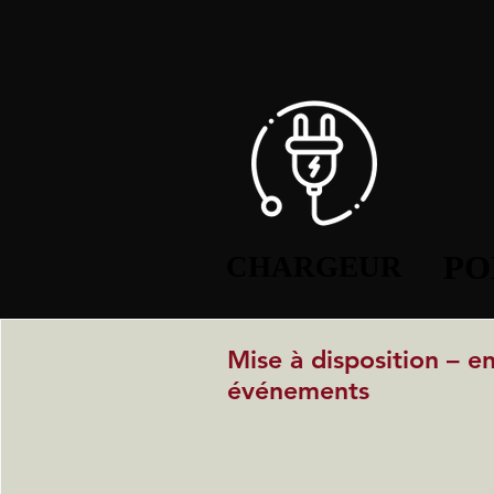
PO
PO
CHARGEUR
CHARGEUR
Mise à disposition – e
événements