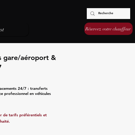
Réservez votre chauffeur
ot
s gare/aéroport &
7
acements 24/7 : transferts
ce professionnel en véhicules
 de tarifs préférentiels et
haité.