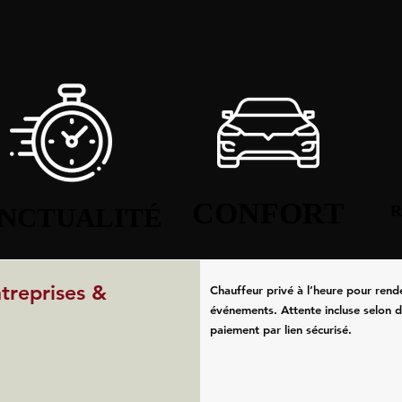
CONFORT
CONFORT
NCTUALITÉ
NCTUALITÉ
R
R
ntreprises &
Chauffeur privé à l’heure pour rend
événements. Attente incluse selon d
paiement par lien sécurisé.