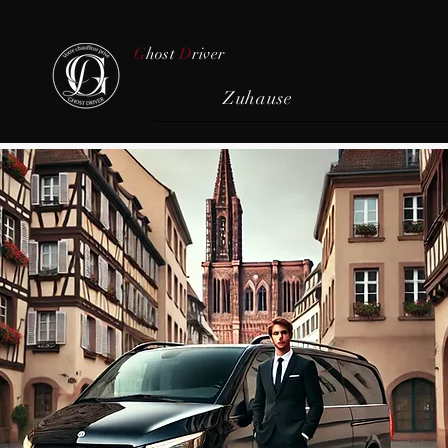
G
host
D
river
Zuhause