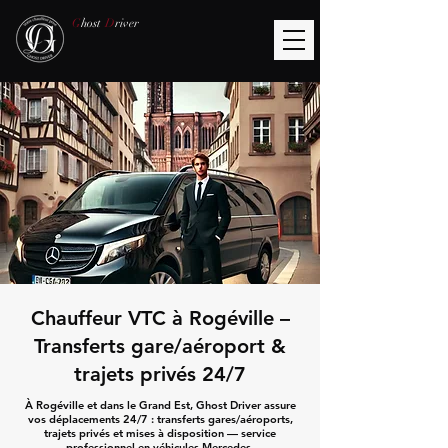
G
host
D
river
Chauffeur VTC à Rogéville –
Transferts gare/aéroport &
trajets privés 24/7
À Rogéville et dans le Grand Est, Ghost Driver assure
vos déplacements 24/7 : transferts gares/aéroports,
trajets privés et mises à disposition — service
professionnel en véhicules Mercedes.