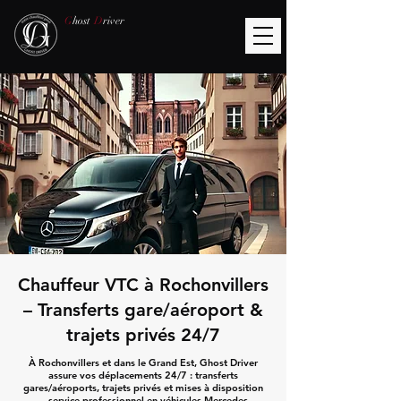
G
host
D
river
Chauffeur VTC à Rochonvillers
– Transferts gare/aéroport &
trajets privés 24/7
À Rochonvillers et dans le Grand Est, Ghost Driver
assure vos déplacements 24/7 : transferts
gares/aéroports, trajets privés et mises à disposition
— service professionnel en véhicules Mercedes.