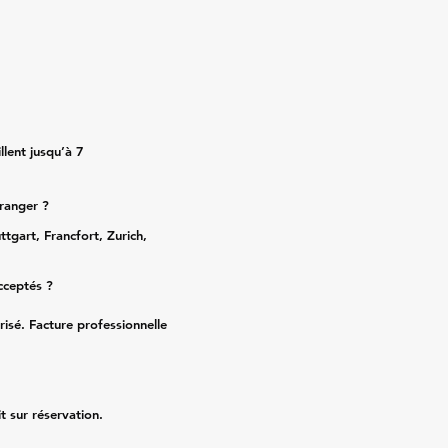
lent jusqu’à 7
tranger ?
ttgart, Francfort, Zurich,
cceptés ?
risé. Facture professionnelle
it sur réservation.