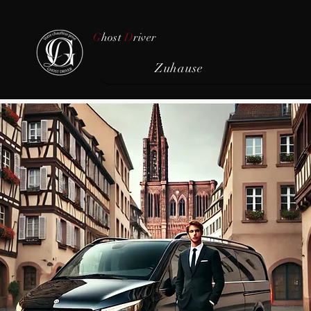
G
host
D
river
Zuhause