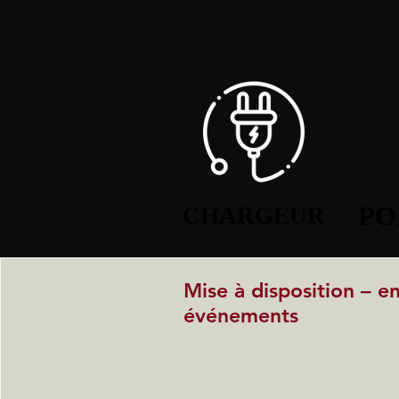
PO
PO
CHARGEUR
CHARGEUR
Mise à disposition – e
événements