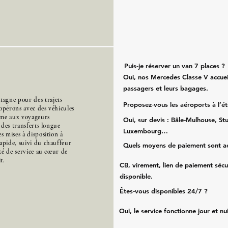
Puis‑je réserver un van 7 places ?
Oui, nos Mercedes Classe V accueil
passagers et leurs bagages.
agne pour des trajets
Proposez‑vous les aéroports à l’é
opérons avec des véhicules
mme aux voyageurs
Oui, sur devis : Bâle‑Mulhouse, Stu
s des transferts longue
Luxembourg…
s mises à disposition à
apide, suivi du chauffeur
Quels moyens de paiement sont a
ité de service au cœur de
t.
CB, virement, lien de paiement sécu
disponible.
Êtes‑vous disponibles 24/7 ?
Oui, le service fonctionne jour et nu