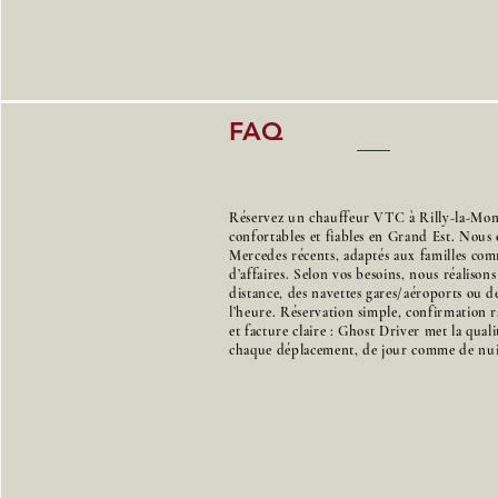
FAQ
Réservez un chauffeur VTC à Rilly-la-Mont
confortables et fiables en Grand Est. Nous 
Mercedes récents, adaptés aux familles co
d’affaires. Selon vos besoins, nous réalison
distance, des navettes gares/aéroports ou de
l’heure. Réservation simple, confirmation r
et facture claire : Ghost Driver met la qual
chaque déplacement, de jour comme de nui