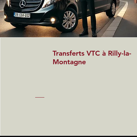
Transferts VTC à Rilly-la-
Montagne