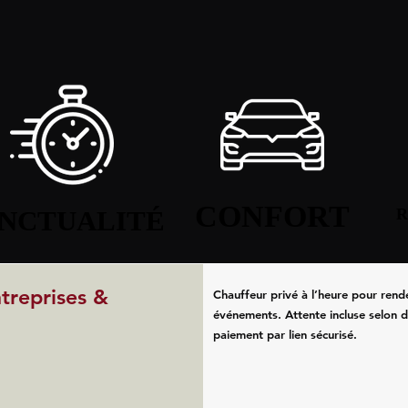
CONFORT
CONFORT
NCTUALITÉ
NCTUALITÉ
R
R
ntreprises &
Chauffeur privé à l’heure pour rend
événements. Attente incluse selon d
paiement par lien sécurisé.