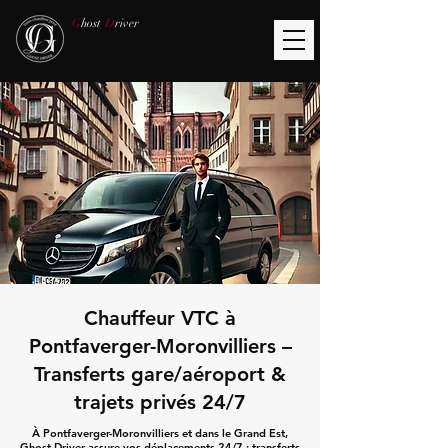
G
host
D
river
Chauffeur VTC à
Pontfaverger-Moronvilliers –
Transferts gare/aéroport &
trajets privés 24/7
À Pontfaverger-Moronvilliers et dans le Grand Est,
Ghost Driver assure vos déplacements 24/7 : transferts