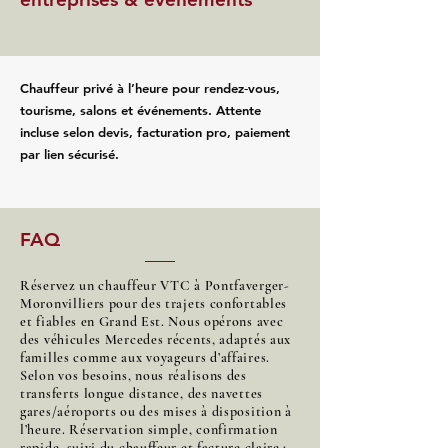
Chauffeur privé à l’heure pour rendez‑vous,
tourisme, salons et événements. Attente
incluse selon devis, facturation pro, paiement
par lien sécurisé.
FAQ
Réservez un chauffeur VTC à Pontfaverger-
Moronvilliers pour des trajets confortables
et fiables en Grand Est. Nous opérons avec
des véhicules Mercedes récents, adaptés aux
familles comme aux voyageurs d’affaires.
Selon vos besoins, nous réalisons des
transferts longue distance, des navettes
gares/aéroports ou des mises à disposition à
l’heure. Réservation simple, confirmation
rapide, suivi du chauffeur et facture claire :