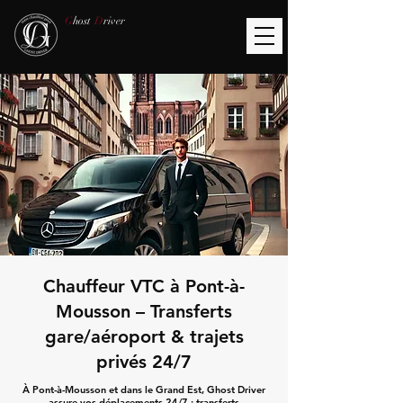
G
host
D
river
Chauffeur VTC à Pont-à-
Mousson – Transferts
gare/aéroport & trajets
privés 24/7
À Pont-à-Mousson et dans le Grand Est, Ghost Driver
assure vos déplacements 24/7 : transferts