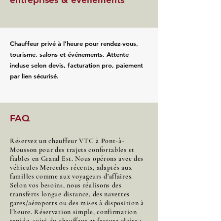
Chauffeur privé à l’heure pour rendez‑vous,
tourisme, salons et événements. Attente
incluse selon devis, facturation pro, paiement
par lien sécurisé.
FAQ
Réservez un chauffeur VTC à Pont-à-
Mousson pour des trajets confortables et
fiables en Grand Est. Nous opérons avec des
véhicules Mercedes récents, adaptés aux
familles comme aux voyageurs d’affaires.
Selon vos besoins, nous réalisons des
transferts longue distance, des navettes
gares/aéroports ou des mises à disposition à
l’heure. Réservation simple, confirmation
rapide, suivi du chauffeur et facture claire :